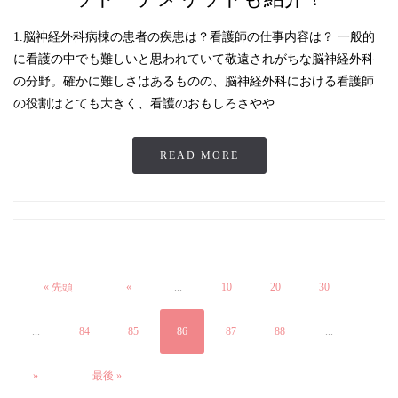
1.脳神経外科病棟の患者の疾患は？看護師の仕事内容は？ 一般的
に看護の中でも難しいと思われていて敬遠されがちな脳神経外科
の分野。確かに難しさはあるものの、脳神経外科における看護師
の役割はとても大きく、看護のおもしろさやや…
READ MORE
« 先頭
«
...
10
20
30
...
84
85
86
87
88
...
»
最後 »