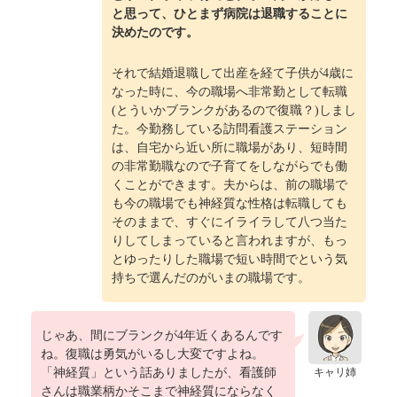
と思って、ひとまず病院は退職することに
決めたのです。
それで結婚退職して出産を経て子供が4歳に
なった時に、今の職場へ非常勤として転職
(とういかブランクがあるので復職？)しまし
た。今勤務している訪問看護ステーション
は、自宅から近い所に職場があり、短時間
の非常勤職なので子育てをしながらでも働
くことができます。夫からは、前の職場で
も今の職場でも神経質な性格は転職しても
そのままで、すぐにイライラして八つ当た
りしてしまっていると言われますが、もっ
とゆったりした職場で短い時間でという気
持ちで選んだのがいまの職場です。
じゃあ、間にブランクが4年近くあるんです
ね。復職は勇気がいるし大変ですよね。
「神経質」という話ありましたが、看護師
キャリ姉
さんは職業柄かそこまで神経質にならなく