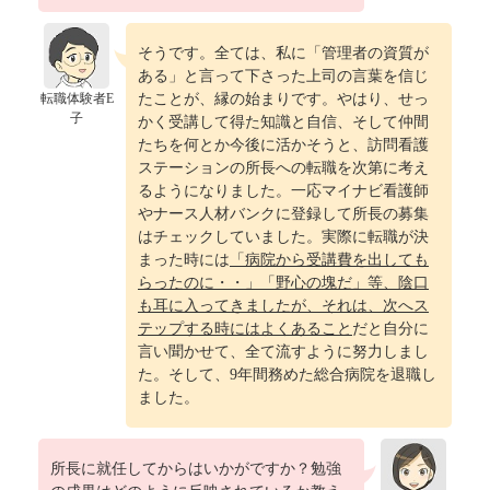
そうです。全ては、私に「管理者の資質が
ある」と言って下さった上司の言葉を信じ
転職体験者E
たことが、縁の始まりです。やはり、せっ
子
かく受講して得た知識と自信、そして仲間
たちを何とか今後に活かそうと、訪問看護
ステーションの所長への転職を次第に考え
るようになりました。一応マイナビ看護師
やナース人材バンクに登録して所長の募集
はチェックしていました。実際に転職が決
まった時には
「病院から受講費を出しても
らったのに・・」「野心の塊だ」等、陰口
も耳に入ってきましたが、それは、次へス
テップする時にはよくあること
だと自分に
言い聞かせて、全て流すように努力しまし
た。そして、9年間務めた総合病院を退職し
ました。
所長に就任してからはいかがですか？勉強