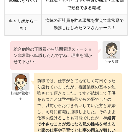
転職のきっかけ
た職場・もっと自宅から近い職場・非常勤
で勤務できる職場)
病院の正社員を辞め環境を変えて非常勤で
キャリ姉から一
勤務しはじめたママさんナース！
言！
総合病院の正職員から訪問看護ステーショ
ン非常勤へ転職したんですね。理由を聞か
せて下さい。
キャリ姉
前職では、仕事がとても忙しく毎日ぐった
り疲れていましたが、看護業務の基本を勉
転職体験者F
強させて頂きました。ですが結婚して子供
子
をもつことは学生時代からの夢でしたの
で、以前からお付き合いしていた方と結婚
し、同時に前職は退職しました。そのまま
仕事を続けることも可能でしたが、
神経質
で小さなことが気になる私の性格を考える
と家の仕事や子育てと仕事の両立が難しい