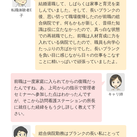
結婚退職して、しばらくは家事と育児を楽
転職体験者E
しんでいました。そして、長いブランクの
子
後、思い切って職場復帰したのが前職の総
合病院です。何もかもが新しく、昔得た知
識は役に立たなかったので、真っ白な状態
での再就職でした。前職は人材育成に力を
入れている病院でしたので、職員も向学心
たっぷりの方ばかりでした。長いブランク
を負い目に感じながら日々の仕事をこなす
ことに精いっぱいで頑張っていましたよ。
前職は一度家庭に入られてからの復職だっ
たんですね。あ、上司からの指示で管理者
セミナーへ参加した点はわかったんです
キャリ姉
が、そこから訪問看護ステーションの所長
に就任した経緯をもう少し詳しく教えて下
さい。
総合病院勤務はブランクの長い私にとって