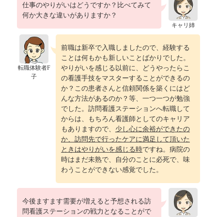
仕事のやりがいはどうですか？比べてみて
何か大きな違いがありますか？
キャリ姉
前職は新卒で入職しましたので、経験する
ことは何もかも新しいことばかりでした。
転職体験者F
やりがいを感じる以前に、どうやったらこ
子
の看護手技をマスターすることができるの
か？この患者さんと信頼関係を築くにはど
んな方法があるのか？等、一つ一つが勉強
でした。訪問看護ステーションへ転職して
からは、もちろん看護師としてのキャリア
もありますので、
少し心に余裕ができたの
か、訪問先で行ったケアに満足して頂いた
ときはやりがいを感じる時
ですね。病院の
時はまだ未熟で、自分のことに必死で、味
わうことができない感覚でした。
今後ますます需要が増えると予想される訪
問看護ステーションの戦力となることがで