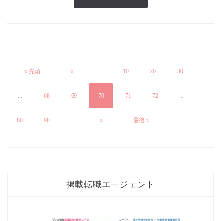
« 先頭
«
...
10
20
30
...
68
69
70
71
72
...
80
90
...
»
最後 »
掲載転職エージェント