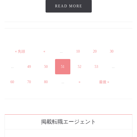
READ MORE
« 先頭
«
...
10
20
30
...
49
50
51
52
53
...
60
70
80
...
»
最後 »
掲載転職エージェント