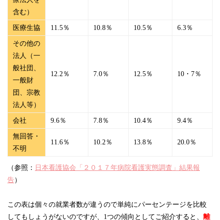
含む）
医療生協
11.5％
10.8％
10.5％
6.3％
その他の
法人（一
般社団、
12.2％
7.0％
12.5％
10・7％
一般財
団、宗教
法人等）
会社
9.6％
7.8％
10.4％
9.4％
無回答・
11.6％
10.2％
13.8％
20.0％
不明
（参照：
日本看護協会「２０１７年病院看護実態調査」結果報
告
）
この表は個々の就業者数が違うので単純にパーセンテージを比較
してもしょうがないのですが、1つの傾向としてご紹介すると、
離