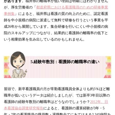
があります
。福井県の離職率が低い理由は明確にはわかりません
が、厚生労働省の「
都道府県における看護職員のための研修事業
事例集
」によると、福井県は看護の質の向上のために、認定看護
師を中小規模の病院に派遣して無料で研修を行うという事業を平
成26年から展開しています。集合研修を行いにくい中小規模の病
院のスキルアップにつながり、結果的に看護師の離職率の低下と
いう相乗効果を生み出しているのかもしれません。
5.経験年数別：看護師の離職率の違い
冒頭で、新卒看護職員の方が常勤看護職員全体よりも約3％ほど離
職率が低いというデータは紹介しましたが、では新卒3年目以降の
看護師の経験年数別の離職率はどうなのでしょうか？
2012年、日
本看護協会調査研究報告
によると、看護師の通算経験が3年・5
年・7年の看護職員の職員数・退職数全てにあてはまる2,345病院を