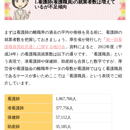
1.看護師(看護職員)の就業者数は増えて
いるが不足傾向
まずは看護師の離職率の過去の平均や推移を見る前に、看護師の
就業者数を把握しておきましょう。厚生省が発行した「
第一回看
護職員需給見通しに関する検討会
」資料によると、2012年度（平
成24年）の看護職員就業数は以下の通りです。「看護職員」とい
う表現で、准看護師や保健師、助産師も合算した数字ですが、厚
労省や看護協会の離職率データの母数が看護師ではなく看護職員
であるケースが多いためここでは「看護職員」という表現でご紹
介しています。
看護師
1,067,760人
准看護師
377,756人
保健師
57,112人
助産師
35,185人