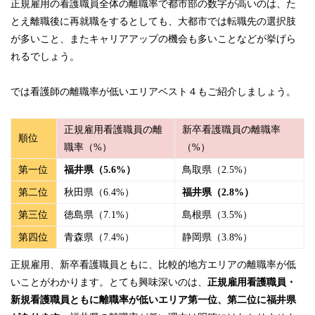
正規雇用の看護職員全体の離職率で都市部の数字が高いのは、た
とえ離職後に再就職をするとしても、大都市では転職先の選択肢
が多いこと、またキャリアアップの機会も多いことなどが挙げら
れるでしょう。
では看護師の離職率が低いエリアベスト４もご紹介しましょう。
正規雇用看護職員の離
新卒看護職員の離職率
順位
職率（%）
（%）
第一位
福井県（5.6%）
鳥取県（2.5%）
第二位
秋田県（6.4%）
福井県（2.8%）
第三位
徳島県（7.1%）
島根県（3.5%）
第四位
青森県（7.4%）
静岡県（3.8%）
正規雇用、新卒看護職員ともに、比較的地方エリアの離職率が低
いことがわかります。とても興味深いのは、
正規雇用看護職員・
新規看護職員ともに離職率が低いエリア第一位、第二位に福井県