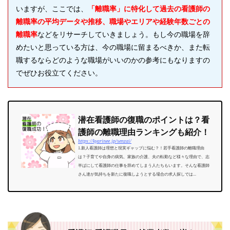
いますが、ここでは、
「離職率」に特化して過去の看護師の
離職率の平均データや推移、職場やエリアや経験年数ごとの
離職率
などをリサーチしていきましょう。もし今の職場を辞
めたいと思っている方は、今の職場に留まるべきか、また転
職するならどのような職場がいいのかの参考にもなりますの
でぜひお役立てください。
潜在看護師の復職のポイントは？看
護師の離職理由ランキングも紹介！
https://kyarinee.jp/senzai/
1.新人看護師は理想と現実ギャップに悩む？！若手看護師の離職理由
は？子育てや自身の病気、家族の介護、夫の転勤など様々な理由で、志
半ばにして看護師の仕事を辞めてしまう人たちもいます。そんな看護師
さん達が気持ちを新たに復職しようとする場合の求人探しでは...