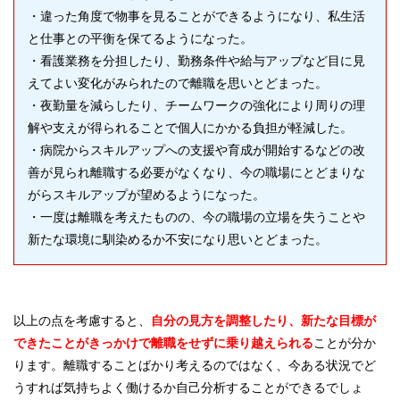
・違った角度で物事を見ることができるようになり、私生活
と仕事との平衡を保てるようになった。
・看護業務を分担したり、勤務条件や給与アップなど目に見
えてよい変化がみられたので離職を思いとどまった。
・夜勤量を減らしたり、チームワークの強化により周りの理
解や支えが得られることで個人にかかる負担が軽減した。
・病院からスキルアップへの支援や育成が開始するなどの改
善が見られ離職する必要がなくなり、今の職場にとどまりな
がらスキルアップが望めるようになった。
・一度は離職を考えたものの、今の職場の立場を失うことや
新たな環境に馴染めるか不安になり思いとどまった。
以上の点を考慮すると、
自分の見方を調整したり、新たな目標が
できたことがきっかけで離職をせずに乗り越えられる
ことが分か
ります。離職することばかり考えるのではなく、今ある状況でど
うすれば気持ちよく働けるか自己分析することができるでしょ