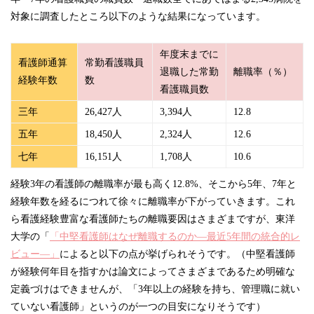
対象に調査したところ以下のような結果になっています。
年度末までに
看護師通算
常勤看護職員
退職した常勤
離職率（％）
経験年数
数
看護職員数
三年
26,427人
3,394人
12.8
五年
18,450人
2,324人
12.6
七年
16,151人
1,708人
10.6
経験3年の看護師の離職率が最も高く12.8%、そこから5年、7年と
経験年数を経るにつれて徐々に離職率が下がっていきます。これ
ら看護経験豊富な看護師たちの離職要因はさまざまですが、東洋
大学の「
「中堅看護師はなぜ離職するのか―最近5年間の統合的レ
ビュー―」
によると以下の点が挙げられそうです。（中堅看護師
が経験何年目を指すかは論文によってさまざまであるため明確な
定義づけはできませんが、「3年以上の経験を持ち、管理職に就い
ていない看護師」というのが一つの目安になりそうです）