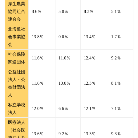
厚生農業
協同組合
8.6％
5.0％
8.3％
5.1％
連合会
北海道社
会事業協
13.8％
0.0％
13.4％
1.7％
会
社会保険
11.6％
11.0％
12.4％
9.2％
関連団体
公益社団
法人・公
11.6％
10.0％
12.3％
8.1％
益財団法
人
私立学校
12.0％
6.6％
12.1％
7.1％
法人
医療法人
（社会医
13.6％
9.2％
13.3％
9.3％
療法人を