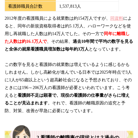
看護師職員合計数
1,537,813人
2012年度の看護職員による就業数は約154万人ですが、
同資料
によ
ると、同年の新規資格取得者は約5.1万人、ハローワークなどを使
用し再就職した人数は約14万人でした。その一方で
同年に離職し
た人数は約16.1万人で
、その結果、
過去10年間で平均の数字を見る
と全体の就業看護職員増加数は毎年約3万人
となっています。
この数字を見ると看護師の就業数は増えているように感じるかも
しれません。しかし高齢化が進んでいる日本では2025年時点で3人
に1人が65歳以上という超高齢社会になると予想されており、その
ときには196～206万人の看護師が必要といわれています。こう考
えると
看護師不足は顕著で、現役の看護師の仕事量がさらに増え
ることが見込まれます
。それで、看護師の離職原因の追究と予
防、対策、改善が早急に必要になっています。
2.看護師の離職率の現状とは？過去の