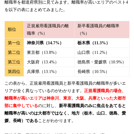
離職率を都道府県別に見てみます。離職率が高いエリアのベスト4
を以下の表にまとめてみました。
正規雇用看護職員の離
新卒看護職員の離職率
順位
職率（%）
（%）
第一位
神奈川県（14.7%）
栃木県（11.3%）
第二位
東京都（13.8%）
山口県（11.2%）
第三位
大阪府（13.4%）
徳島県・愛媛県（10.9%）
第四位
兵庫県（13.1%）
長崎県（10.5%）
この表から、正規雇用看護職員と新卒看護職員の離職率が多いエ
リアが全く異なっているのがわかります。
正規看護職員の場合、
離職率が高いエリアは神奈川、東京、大阪、兵庫といった大都市
部に集中している
のに対し、
新卒看護職員のみに焦点をあてると
離職率が高いのは大都市ではなく、地方（栃木、山口、徳島、愛
媛、長崎）である
ことがわかります。