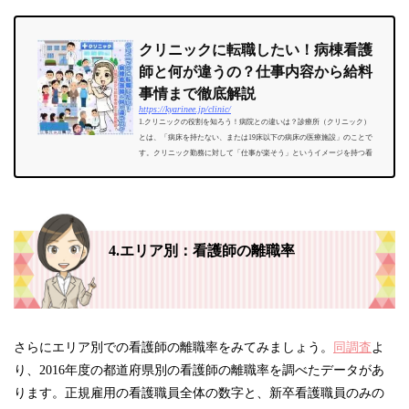
クリニックに転職したい！病棟看護
師と何が違うの？仕事内容から給料
事情まで徹底解説
https://kyarinee.jp/clinic/
1.クリニックの役割を知ろう！病院との違いは？診療所（クリニック）
とは、「病床を持たない、または19床以下の病床の医療施設」のことで
す。クリニック勤務に対して「仕事が楽そう」というイメージを持つ看
護師は意外に多いのですが、一概にそうとは言えません。良...
4.エリア別：看護師の離職率
さらにエリア別での看護師の離職率をみてみましょう。
同調査
よ
り、2016年度の都道府県別の看護師の離職率を調べたデータがあ
ります。正規雇用の看護職員全体の数字と、新卒看護職員のみの