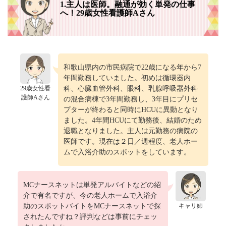
1.主人は医師。融通が効く単発の仕事
へ！29歳女性看護師Aさん
和歌山県内の市民病院で22歳になる年から7
年間勤務していました。初めは循環器内
29歳女性看
科、心臓血管外科、眼科、乳腺呼吸器外科
護師Aさん
の混合病棟で3年間勤務し、3年目にプリセ
プターが終わると同時にHCUに異動となり
ました。4年間HCUにて勤務後、結婚のため
退職となりました。主人は元勤務の病院の
医師です。現在は２日／週程度、老人ホー
ムで入浴介助のスポットをしています。
MCナースネットは単発アルバイトなどの紹
介で有名ですが、今の老人ホームで入浴介
助のスポットバイトをMCナースネットで探
キャリ姉
されたんですね？評判などは事前にチェッ