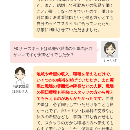
た。また、結婚して夜勤ありの常勤で働く
ことが厳しくなってきていたので、働ける
時に働く派遣看護師という働き方がとても
自分のライフスタイルに合っていたため、
頻繁に利用させていただきました。
MCナースネットは単発や派遣の仕事の評判
がいいですが実際どうでしたか？
キャリ姉
地域や希望の収入、職種を伝えるだけで、
いくつかの候補を挙げていただき、また実
36歳女性看
際に職場の雰囲気や院長などの人柄、職場
護師Bさん
の周辺環境も事前にスタッフの方から教え
てもらえるのがありがたかったです。
面談
の際は、必ず同行していただけることも良
かったです。言いづらいお給料の交渉やお
休みの希望なども、事前に打ち合わせをし
て、スタッフの方から職場の方へ伝えても
らえて安心できました。保育園での仕事を