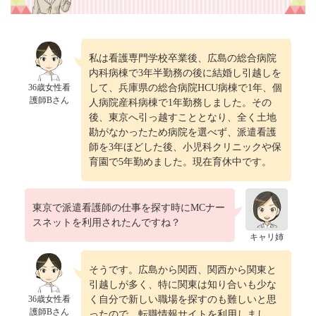
私は看護専門学校卒業後、広島の総合病院
内科病棟で3年半勤務の後に結婚し引越しを
36歳女性看
して、兵庫県の総合病院HCU病棟で1年、個
護師Bさん
人病院産科病棟で1年勤務しました。その
後、東京へ引っ越すこととなり、全く土地
勘がなかったため病院を選べず、派遣看護
師を3年ほどした後、小児科クリニックや保
育園で5年勤めました。現在育休中です。
東京で派遣看護師の仕事を探す時にMCナー
スネットを利用されたんですね？
キャリ姉
そうです。広島から関西、関西から関東と
引越しが多く、特に関東は知り合いも少な
36歳女性看
く自分で新しい職場を探すのも難しいと思
護師Bさん
ったので、転職情報サイトを利用しまし