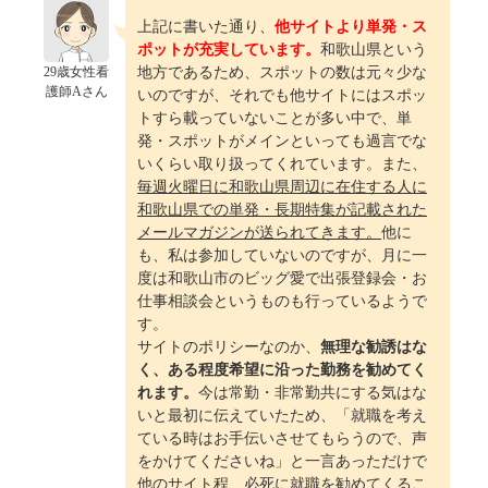
上記に書いた通り、
他サイトより単発・ス
ポットが充実しています。
和歌山県という
29歳女性看
地方であるため、スポットの数は元々少な
護師Aさん
いのですが、それでも他サイトにはスポッ
トすら載っていないことが多い中で、単
発・スポットがメインといっても過言でな
いくらい取り扱ってくれています。また、
毎週火曜日に和歌山県周辺に在住する人に
和歌山県での単発・長期特集が記載された
メールマガジンが送られてきます。
他に
も、私は参加していないのですが、月に一
度は和歌山市のビッグ愛で出張登録会・お
仕事相談会というものも行っているようで
す。
サイトのポリシーなのか、
無理な勧誘はな
く、ある程度希望に沿った勤務を勧めてく
れます。
今は常勤・非常勤共にする気はな
いと最初に伝えていたため、「就職を考え
ている時はお手伝いさせてもらうので、声
をかけてくださいね」と一言あっただけで
他のサイト程、必死に就職を勧めてくるこ