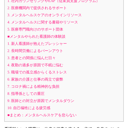
1. 社内カウンセリングやEAP（従業員支援プログラム）
2. 医療機関内で提供されるサポート
3. メンタルヘルスケアのオンラインリソース
4. メンタルヘルスに関する書籍やリソース
5. 医療専門職向けのサポート団体
■メンタルやられた看護師の体験談
1. 新人看護師が抱えたプレッシャー
2. 長時間労働によるバーンアウト
3. 患者との関係に悩んだ日々
4. 夜勤の過多が原因で不眠に悩む
5. 職場での孤立感からくるストレス
6. 家族の介護と仕事の両立で疲弊
7. コロナ禍による精神的な負担
8. 指導係としての重圧
9. 医師との対立が原因でメンタルダウン
10. 自己犠牲による疲労感
■まとめ：メンタルヘルスケアを怠らない